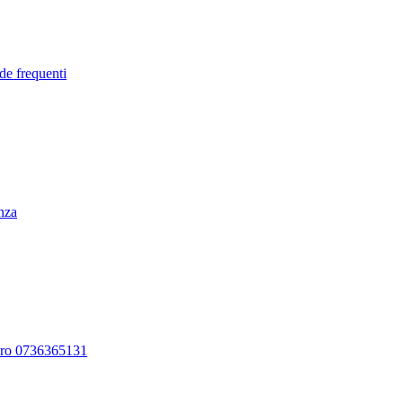
de frequenti
enza
ero 0736365131