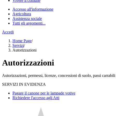
Vivere il comune
Accesso all'informazione
Agricoltura
Assistenza sociale
Tutti gli argomenti...
Accedi
Home Page
/
Servizi
/
Autorizzazioni
Autorizzazioni
Autorizzazioni, permessi, licenze, concessioni di suolo, passi carrabil
SERVIZI IN EVIDENZA
Pagare il canone per le lampade votive
Richiedere l'accesso agli Atti