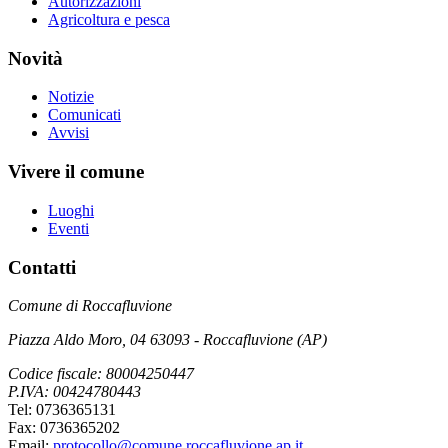
Autorizzazioni
Agricoltura e pesca
Novità
Notizie
Comunicati
Avvisi
Vivere il comune
Luoghi
Eventi
Contatti
Comune di Roccafluvione
Piazza Aldo Moro, 04 63093 - Roccafluvione (AP)
Codice fiscale: 80004250447
P.IVA: 00424780443
Tel: 0736365131
Fax: 0736365202
Email:
protocollo@comune.roccafluvione.ap.it