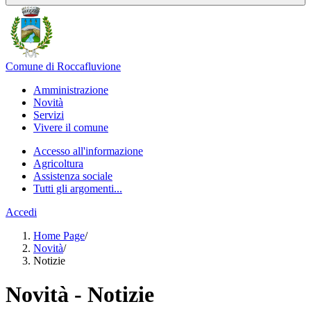
Comune di Roccafluvione
Amministrazione
Novità
Servizi
Vivere il comune
Accesso all'informazione
Agricoltura
Assistenza sociale
Tutti gli argomenti...
Accedi
Home Page
/
Novità
/
Notizie
Novità - Notizie