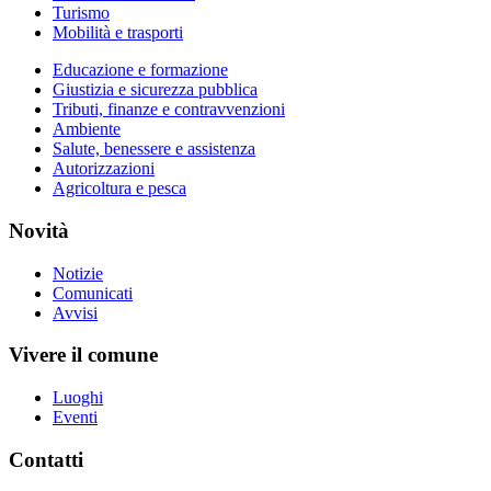
Turismo
Mobilità e trasporti
Educazione e formazione
Giustizia e sicurezza pubblica
Tributi, finanze e contravvenzioni
Ambiente
Salute, benessere e assistenza
Autorizzazioni
Agricoltura e pesca
Novità
Notizie
Comunicati
Avvisi
Vivere il comune
Luoghi
Eventi
Contatti