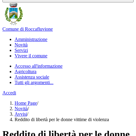
Comune di Roccafluvione
Amministrazione
Novità
Servizi
Vivere il comune
Accesso all'informazione
Agricoltura
Assistenza sociale
Tutti gli argomenti...
Accedi
Home Page
/
Novità
/
Avvisi
/
Reddito di libertà per le donne vittime di violenza
Reddito di libertà per le donne