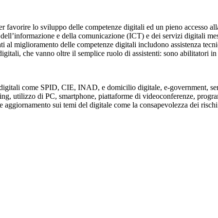
ire lo sviluppo delle competenze digitali ed un pieno accesso alla soc
e dell’informazione e della comunicazione (ICT) e dei servizi digitali mess
cati al miglioramento delle competenze digitali includono assistenza tecn
igitali, che vanno oltre il semplice ruolo di assistenti: sono abilitatori i
izi digitali come SPID, CIE, INAD, e domicilio digitale, e-government, serviz
ing, utilizzo di PC, smartphone, piattaforme di videoconferenze, program
 e aggiornamento sui temi del digitale come la consapevolezza dei rischi o