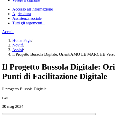
Vivere il comune
Accesso all'informazione
Agricoltura
Assistenza sociale
Tutti gli argomenti...
Accedi
Home Page
/
Novità
/
Avvisi
/
Il Progetto Bussola Digitale: OrientiAMO LE MARCHE Verso Nu
Il Progetto Bussola Digitale:
Punti di Facilitazione Digitale
Il progetto Bussola Digitale
Data:
30 mag 2024