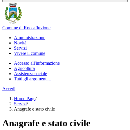
Comune di Roccafluvione
Amministrazione
Novità
Servizi
Vivere il comune
Accesso all'informazione
Agricoltura
Assistenza sociale
Tutti gli argomenti...
Accedi
Home Page
/
Servizi
/
Anagrafe e stato civile
Anagrafe e stato civile