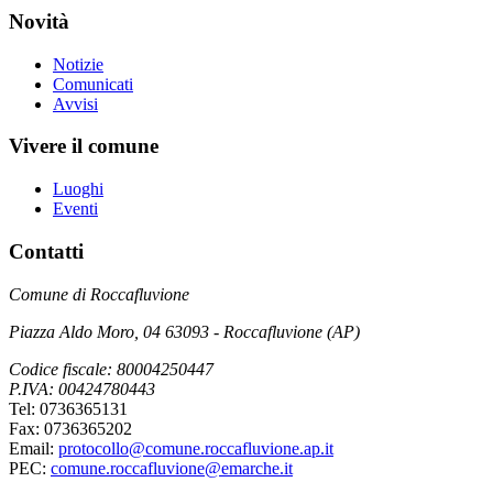
Novità
Notizie
Comunicati
Avvisi
Vivere il comune
Luoghi
Eventi
Contatti
Comune di Roccafluvione
Piazza Aldo Moro, 04 63093 - Roccafluvione (AP)
Codice fiscale: 80004250447
P.IVA: 00424780443
Tel: 0736365131
Fax: 0736365202
Email:
protocollo@comune.roccafluvione.ap.it
PEC:
comune.roccafluvione@emarche.it