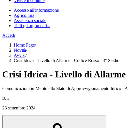
Vivere il comune
Accesso all'informazione
Agricoltura
Assistenza sociale
Tutti gli argomenti...
Accedi
Home Page
/
Novità
/
Avvisi
/
Crisi Idrica - Livello di Allarme - Codice Rosso - 3° Stadio
Crisi Idrica - Livello di Allarme
Comunicazioni in Merito allo Stato di Approvvigionamento Idrico - A
Data:
23 settembre 2024